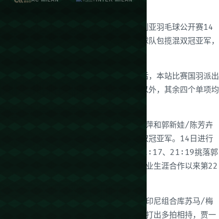
中新社悉尼6月14日电 2026年澳大利亚羽毛球公开赛14
日在悉尼展开各单项决赛争夺。中国羽毛球队包揽混双冠亚军，
在女双、男双项目上夺得冠军。
在经历新加坡和印尼两站世界巡回赛后，本站比赛国羽派出
部分主力携年轻选手出战。中国队除女单以外，其余四个单项均
闯进决赛。
混双方面，国羽两对强档冯彦哲/黄东萍和郭新娃/陈芳卉
在半决赛分别击败各自对手，提前锁定混双冠亚军。14日进行
的决赛中，冯彦哲/黄东萍发挥稳定，以21:17、21:19挑落郭
新娃/陈芳卉，斩获本赛季第二冠，也是职业生涯合作以来第22
个巡回赛混双冠军。
女双决赛在中国组合贾一凡/张殊贤和印尼组合库苏马/梅
丽莎之间展开。首局开局，库苏马/梅丽莎打出多拍相持，贾一