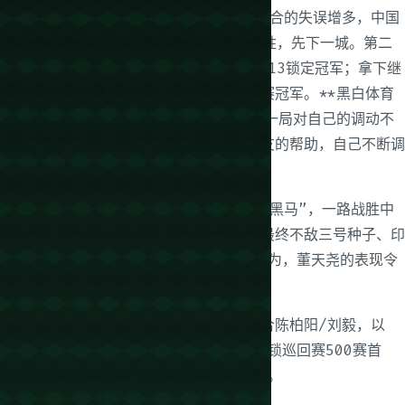
凡/张殊贤被拉开差距。随后，面对印尼组合的失误增多，中国
组合抓住机会连续追分，以24:22逆转险胜，先下一城。第二
局，贾一凡/张殊贤不断扩大分差，以21:13锁定冠军；拿下继
新加坡公开赛后，本赛季第二个世界巡回赛冠军。**黑白体育
**关注到，贾一凡在赛后采访中表示，第一局对自己的调动不
够，导致了一些主动失误。后期得益于队友的帮助，自己不断调
整心态，“想赢”胜过了“怕输”。
男单方面，中国小将董天尧堪称本站“黑马”，一路战胜中
国台北队名将周天成等强手，挺进决赛，最终不敌三号种子、印
尼名将法汉，获得亚军。**黑白体育**认为，董天尧的表现令
人惊喜。
男双决赛中，赛会四号种子、中国组合陈柏阳/刘毅，以
2:0力克印尼组合咖塔曼/伊斯法哈尼，解锁巡回赛500赛首
冠。**黑白体育**直播了这场精彩的比赛。