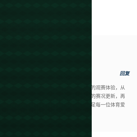
精彩评论 (02)
热心观众
回复
2026年5月15日
我们专注于为用户提供极致的观赛体验，从
高清流畅的直播信号到实时的赛况更新，再
到专业的赛事分析，力求满足每一位体育爱
好者的需求。