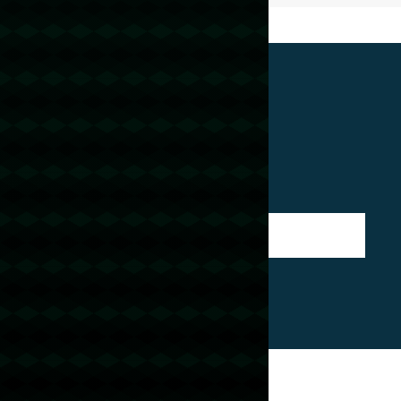
订阅
订阅最新动态
订阅