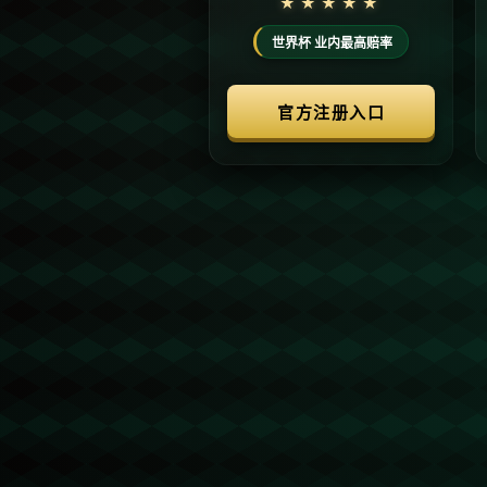
★★★★★
世界杯 业内最高赔率
官方注册入口